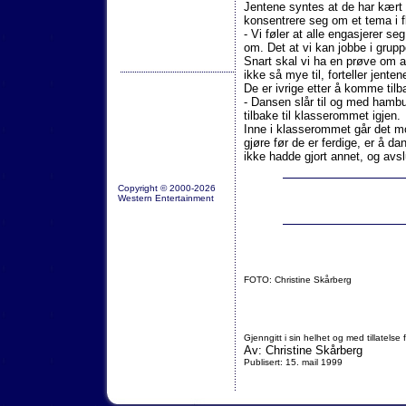
Jentene syntes at de har kært 
konsentrere seg om et tema i fl
- Vi føler at alle engasjerer se
om. Det at vi kan jobbe i grupp
Snart skal vi ha en prøve om a
ikke så mye til, forteller jenten
De er ivrige etter å komme tilb
- Dansen slår til og med hambur
tilbake til klasserommet igjen.
Inne i klasserommet går det mo
gjøre før de er ferdige, er å d
ikke hadde gjort annet, og avs
Copyright © 2000-2026
Western Entertainment
FOTO: Christine Skårberg
Gjenngitt i sin helhet og med tillatelse 
Av: Christine Skårberg
Publisert: 15. mail 1999