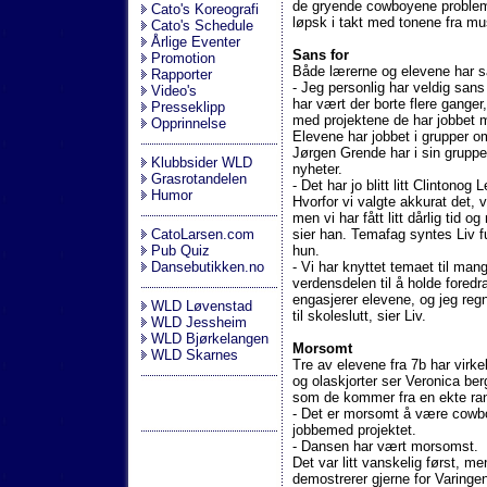
de gryende cowboyene probleme
Cato's Koreografi
løpsk i takt med tonene fra mu
Cato's Schedule
Årlige Eventer
Sans for
Promotion
Både lærerne og elevene har s
Rapporter
- Jeg personlig har veldig san
Video's
har vært der borte flere ganger
Presseklipp
med projektene de har jobbet m
Opprinnelse
Elevene har jobbet i grupper o
Jørgen Grende har i sin gruppe
Klubbsider WLD
nyheter.
Grasrotandelen
- Det har jo blitt litt Clintono
Humor
Hvorfor vi valgte akkurat det, 
men vi har fått litt dårlig tid 
CatoLarsen.com
sier han. Temafag syntes Liv 
Pub Quiz
hun.
Dansebutikken.no
- Vi har knyttet temaet til mang
verdensdelen til å holde fored
engasjerer elevene, og jeg regne
WLD Løvenstad
til skoleslutt, sier Liv.
WLD Jessheim
WLD Bjørkelangen
Morsomt
WLD Skarnes
Tre av elevene fra 7b har virk
og olaskjorter ser Veronica ber
som de kommer fra en ekte ra
- Det er morsomt å være cowboy
jobbemed projektet.
- Dansen har vært morsomst.
Det var litt vanskelig først, me
demostrerer gjerne for Varinge