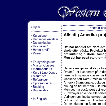
.
Hjem
::
Kontakt oss
Allsidig Amerika-pro
Kursplaner
Dansebeskrivelser
Danseklubber
Hva skjer?
Det har handlet om Nord-Ame
Hvem er vi?
skole etter påske. Projektet 
Priser
om kultur og historie, samt 
Men det har også vært rom f
Fordypningskurs
Master Classes
Det er kanskje vanskelig å for
Instruktørkurs
Dream" i et klasserom på Kirk
Kurs i Line Dance
lærerne til sjuende klasse har k
Merittliste
klassene hatt Nord-Amerika so
Referanser
Amerika (hamburgere, cola og 
Oppdrag vi tar
bli), og de har lært om kulture
Booking
Men det har også vært spillerom
Brudevals?
- Cowboyer er jo noe alle forb
Varingen om linedancekuret på
In English
ja til å instruere oss i linedan
Det er ikke så lett å stokke bein