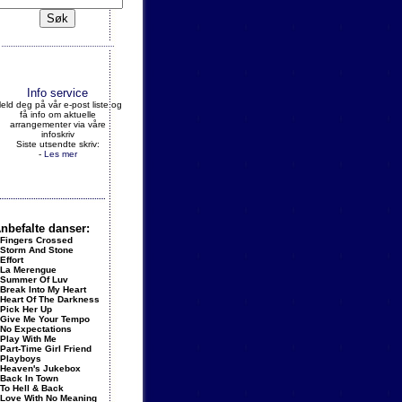
Info service
eld deg på vår e-post liste og
få info om aktuelle
arrangementer via våre
infoskriv
Siste utsendte skriv:
-
Les mer
nbefalte danser:
Fingers Crossed
Storm And Stone
Effort
La Merengue
Summer Of Luv
Break Into My Heart
Heart Of The Darkness
Pick Her Up
Give Me Your Tempo
No Expectations
Play With Me
Part-Time Girl Friend
Playboys
Heaven's Jukebox
Back In Town
To Hell & Back
Love With No Meaning