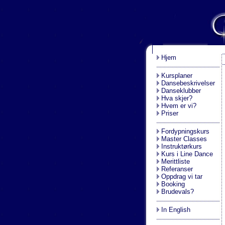
.
Hjem
Kursplaner
Dansebeskrivelser
Danseklubber
Hva skjer?
Hvem er vi?
Priser
Fordypningskurs
Master Classes
Instruktørkurs
Kurs i Line Dance
Merittliste
Referanser
Oppdrag vi tar
Booking
Brudevals?
In English