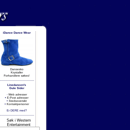
iDance Dance Wear
.
Dansesko
Krystaller
Forhandlere søkes!
Linedancen's
Gule Sider
-
Web adresser
•
E-Post adresser
•
Stedsoversikt
•
Kontaktpersoner
Er DERE med?
Søk i Western
Entertainment