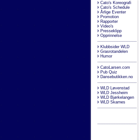
Cato's Koreografi
Cato's Schedule
Årlige Eventer
Promotion
Rapporter
Video's
Presseklipp
Opprinnelse
Klubbsider WLD
Grasrotandelen
Humor
CatoLarsen.com
Pub Quiz
Dansebutikken.no
WLD Løvenstad
WLD Jessheim
WLD Bjørkelangen
WLD Skarnes