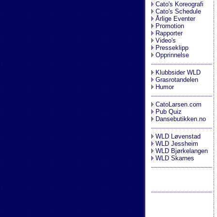
Cato's Koreografi
Cato's Schedule
Årlige Eventer
Promotion
Rapporter
Video's
Presseklipp
Opprinnelse
Klubbsider WLD
Grasrotandelen
Humor
CatoLarsen.com
Pub Quiz
Dansebutikken.no
WLD Løvenstad
WLD Jessheim
WLD Bjørkelangen
WLD Skarnes