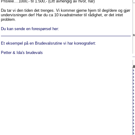
Prisleie....1000,- til 1.500,- (Litt avhengig av hvor, når)
Da tar vi den tiden det trenges. Vi kommer gjerne hjem til deg/dere og gjør
undervisningen der! Har du ca 10 kvadratmeter til rådighet, er det intet
problem.
Du kan sende en forespørsel her:
M
Et eksempel på en Brudevalsrutine vi har koreografert:
Petter & Ida's brudevals
A