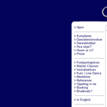
.
Hjem
Kursplaner
Dansebeskrivelser
Danseklubber
Hva skjer?
Hvem er vi?
Priser
Fordypningskurs
Master Classes
Instruktørkurs
Kurs i Line Dance
Merittliste
Referanser
Oppdrag vi tar
Booking
Brudevals?
In English