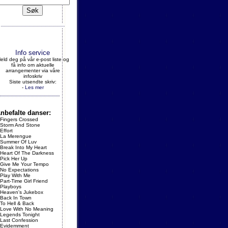
Info service
eld deg på vår e-post liste og
få info om aktuelle
arrangementer via våre
infoskriv
Siste utsendte skriv:
-
Les mer
nbefalte danser:
Fingers Crossed
Storm And Stone
Effort
La Merengue
Summer Of Luv
Break Into My Heart
Heart Of The Darkness
Pick Her Up
Give Me Your Tempo
No Expectations
Play With Me
Part-Time Girl Friend
Playboys
Heaven's Jukebox
Back In Town
To Hell & Back
Love With No Meaning
Legends Tonight
Last Confession
Evidemment