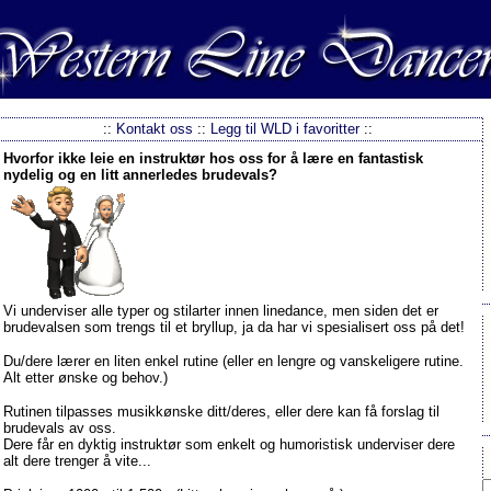
::
Kontakt oss
::
Legg til WLD i favoritter
::
Hvorfor ikke leie en instruktør hos oss for å lære en fantastisk
nydelig og en litt annerledes brudevals?
Vi underviser alle typer og stilarter innen linedance, men siden det er
brudevalsen som trengs til et bryllup, ja da har vi spesialisert oss på det!
Du/dere lærer en liten enkel rutine (eller en lengre og vanskeligere rutine.
Alt etter ønske og behov.)
Rutinen tilpasses musikkønske ditt/deres, eller dere kan få forslag til
brudevals av oss.
Dere får en dyktig instruktør som enkelt og humoristisk underviser dere
alt dere trenger å vite...