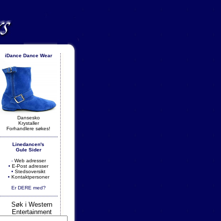
iDance Dance Wear
.
Dansesko
Krystaller
Forhandlere søkes!
Linedancen's
Gule Sider
-
Web adresser
•
E-Post adresser
•
Stedsoversikt
•
Kontaktpersoner
Er DERE med?
Søk i Western
Entertainment